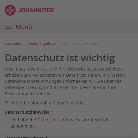
Zum
Anmelden
Zur
Zur
Inhalt
Navigation
Startseite
|
Hauptnavigation
Menü
Karriereportal
|
Die
Startseite
Stellenangebote
Datenschutzhinweise
Johanniter
Datenschutz ist wichtig
Was muss, das muss. Um Ihre Bewerbung zu bearbeiten,
erheben und verarbeiten wir Daten von Ihnen. In unseren
Datenschutzbestimmungen informieren wir Sie über die
Datenspeicherung und Ihre Rechte, bevor Sie mit Ihrer
Bewerbung fortfahren.
Pflichtfelder sind mit einem (*) markiert.
Datenschutz­hinweise
*
Ich habe die
Datenschutzhinweise
zur Kenntnis
genommen.