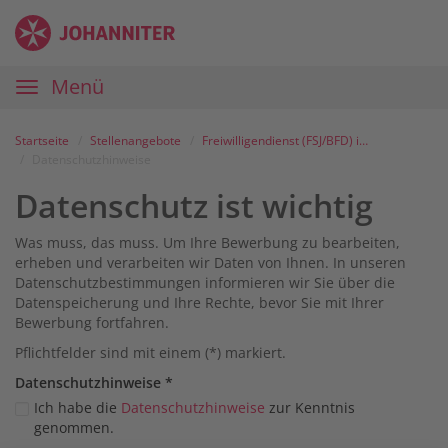
Zum
Anmelden
Zur
Zur
Inhalt
Navigation
Startseite
|
Hauptnavigation
Menü
Karriereportal
|
Die
Startseite
Stellenangebote
Freiwilligendienst (FSJ/BFD) im Schulsanitätsdienst, der Johanniter-Jugend und der Erste-Hilfe Ausbildung
Johanniter
Datenschutzhinweise
Datenschutz ist wichtig
Was muss, das muss. Um Ihre Bewerbung zu bearbeiten,
erheben und verarbeiten wir Daten von Ihnen. In unseren
Datenschutzbestimmungen informieren wir Sie über die
Datenspeicherung und Ihre Rechte, bevor Sie mit Ihrer
Bewerbung fortfahren.
Pflichtfelder sind mit einem (*) markiert.
Datenschutz­hinweise
*
Ich habe die
Datenschutzhinweise
zur Kenntnis
genommen.