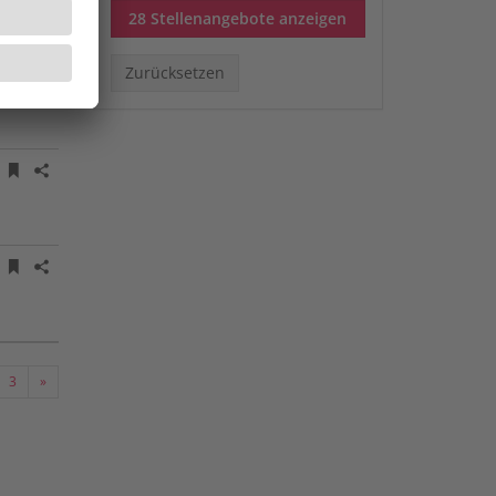
28 Stellenangebote
anzeigen
Stellenanzeige merken
Stellenanzeige teilen
Zurücksetzen
Stellenanzeige merken
Stellenanzeige teilen
Stellenanzeige merken
Stellenanzeige teilen
-
Nächste
3
e
chseln
Wechseln
Seite
zu
ite
Seite
3