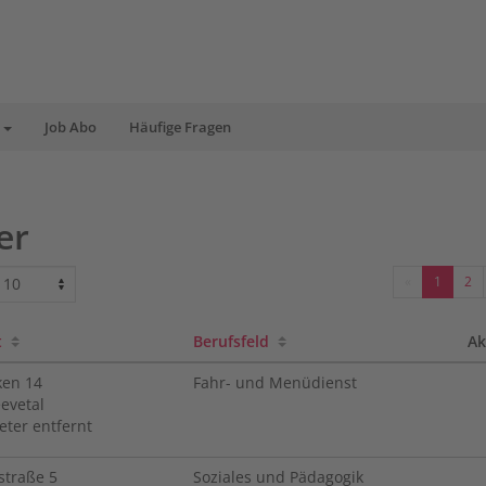
l
Job Abo
Häufige Fragen
er
Seiten
Vorherige
-
-
1
2
Seite
Aktuell
We
Seite
zu
1
Se
t
Berufsfeld
Ak
2
ken
14
Fahr- und Menüdienst
evetal
eter entfernt
straße
5
Soziales und Pädagogik