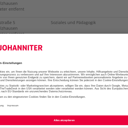
alzhausen
eter entfernt
straße
5
Soziales und Pädagogik
alzhausen
eter entfernt
tz
24
Hauswirtschaft & Technik
eu Wulmstorf
eter entfernt
straße
5
Soziales und Pädagogik
alzhausen
eter entfernt
straße
5
Soziales und Pädagogik
alzhausen
eter entfernt
straße
5
Soziales und Pädagogik
alzhausen