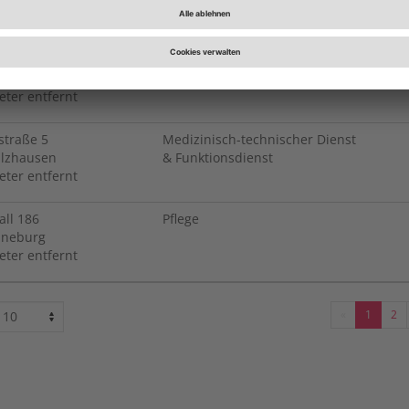
eter entfernt
straße
5
Medizinisch-technischer Dienst
alzhausen
& Funktionsdienst
eter entfernt
straße
5
Medizinisch-technischer Dienst
alzhausen
& Funktionsdienst
eter entfernt
all
186
Pflege
üneburg
eter entfernt
Seiten
Vorherige
-
-
1
2
Seite
Aktuell
We
Seite
zu
1
Se
2