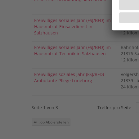
12 Kilom
Freiwilliges Soziales Jahr (FSJ/BFD) im
Bahnhof
Hausnotruf-Einsatzdienst in
21376
S
Salzhausen
12 Kilom
Freiwilliges Soziales Jahr (FSJ/BFD) im
Bahnhof
Hausnotruf-Technik in Salzhausen
21376
S
12 Kilom
Freiwilliges soziales Jahr (FSJ/BFD) -
Volgersh
Ambulante Pflege Lüneburg
21339
L
24 Kilom
Seite 1 von 3
Treffer pro Seite
Job Abo erstellen