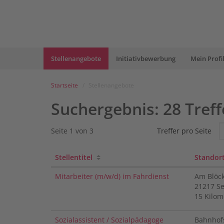
Zum
Anmelden
Zur
Inhalt
Navigation
Hauptnavigation
(aktuell)
Stellenangebote
Initiativbewerbung
Mein Profi
Startseite
Stellenangebote
Suchergebnis
:
28
Treff
Zum
Suchergebnis
Suchergebnisse
Seite 1 von 3
Treffer pro Seite
sortierbar
sortierbar
sortierbar
Stellentitel
Standor
Mitarbeiter (m/w/d) im Fahrdienst
Am Blöc
21217
Se
15 Kilom
Sozialassistent / Sozialpädagoge
Bahnhof