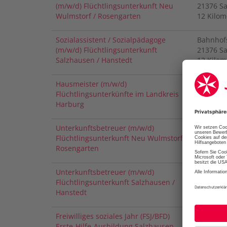
(m/w/d) Flüchtlingsunterkunft Neu
21376
S
Wulmstorf / Rosengarten
12 Kilom
Sozialassistent / Sozialpädagoge
Bahnhof
(m/w/d) Flüchtlingsunterkunft
21376
S
Salzhausen / Hanstedt
12 Kilom
Hausmeister (m/w/d)
Marktpla
Flüchtlingsunterkünfte im Landkreis
21629
N
Harburg
26 Kilom
Unterkunftsbetreuer (m/w/d)
Bahnhof
Flüchtlingsunterkunft Neu Wulmstorf /
21376
S
Rosengarten
12 Kilom
Unterkunftsbetreuer (m/w/d)
Bahnhof
Flüchtlingsunterkunft Salzhausen /
21376
S
Hanstedt
12 Kilom
Freiwilliges soziales Jahr (FSJ/BFD)
Bahnhof
Erste-Hilfe-Ausbildung Salzhausen
21376
S